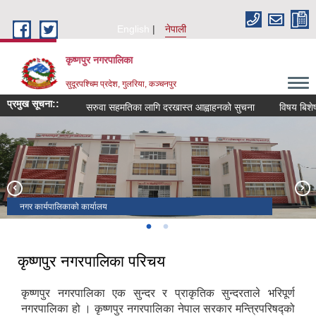
Skip to main content
English
नेपाली
कृष्णपुर नगरपालिका
सुदूरपश्चिम प्रदेश, गुलरिया, कञ्चनपुर
प्रमुख सूचना::
सरुवा सहमतिका लागि दरखास्त आह्वाहनको सुचना
विषय बिशेषज्
सुन्दर कृष्णपुर
नगर कार्यपालिकाको कार्यालय
कृष्णपुर नगरपालिका परिचय
कृष्णपुर नगरपालिका एक सुन्दर र प्राकृतिक सुन्दरताले भरिपूर्ण
नगरपालिका हो । कृष्णपुर नगरपालिका नेपाल सरकार मन्त्रिपरिषद्को