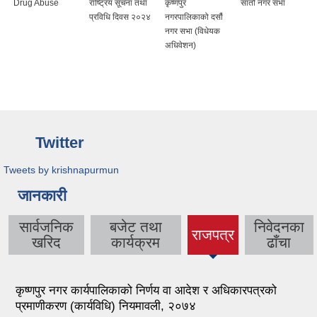
Drug Abuse
राष्ट्रिय सूचना तथा
कृष्णपुर
सातौ नगर सभा
प्रविधि दिवस २०२४
नगरपालिकाको दसौं
नगर सभा (विधेयक
अधिवेशन)
Twitter
Tweets by krishnapurmun
जानकारी
सार्वजनिक
बजेट तथा
निवेदनका
राजपत्र
(active
खरिद
कार्यक्रम
ढाँचा
tab)
कृष्णपुर नगर कार्यपालिकाको निर्णय वा आदेश र अधिकारपत्रको
प्रमाणीकरण (कार्यविधि) नियमावली, २०७४