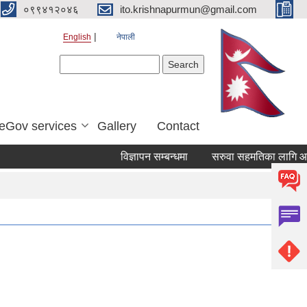
०९९४१२०४६
ito.krishnapurmun@gmail.com
English
नेपाली
Search form
Search
eGov services
Gallery
Contact
विज्ञापन सम्बन्धमा
सरुवा सहमतिका लागि आवेद