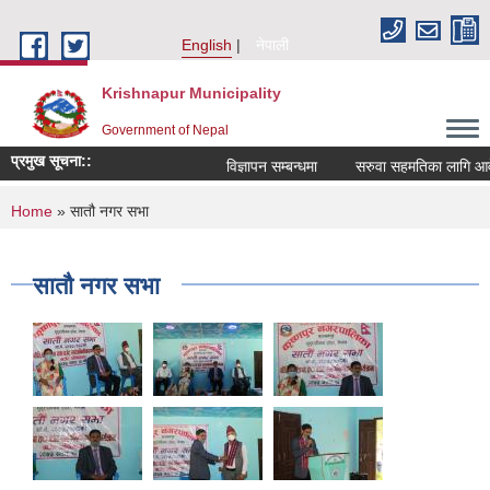
Skip to main content
English
नेपाली
Krishnapur Municipality
Government of Nepal
प्रमुख सूचना::
विज्ञापन सम्बन्धमा
सरुवा सहमतिका लागि आवेद
You are here
Home
» सातौ नगर सभा
सातौ नगर सभा