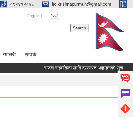
०९९४१२०४६
ito.krishnapurmun@gmail.com
English
नेपाली
Search form
Search
ग्यालरी
सम्पर्क
सरुवा सहमतिका लागि दरखास्त आह्वाहनको सुचना