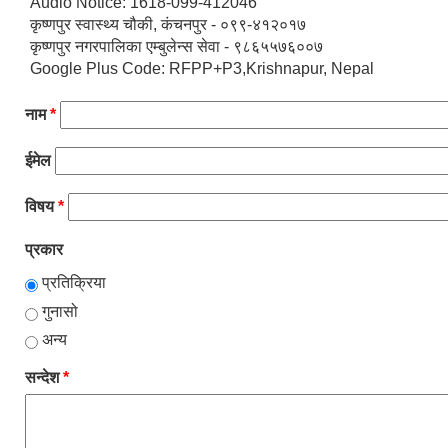
Audio Notice: 1618-099-412046
कृष्णपुर स्वास्थ्य चौकी, कंचनपुर - ०९९-४१२०१७
कृष्णपुर नगरपालिका एम्बुलेन्स सेवा - ९८६५५७६००७
Google Plus Code: RFPP+P3,Krishnapur, Nepal
नाम
*
ईमेल
विषय
*
प्रकार
प्रतिक्रिया
गुनासो
अन्य
सन्देश
*