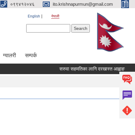
०९९४१२०४६
ito.krishnapurmun@gmail.com
English
नेपाली
Search form
Search
ग्यालरी
सम्पर्क
सरुवा सहमतिका लागि दरखास्त आह्वाहनको सु