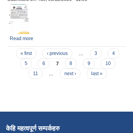
Read more
about विधुतीय आह्वाहनको दोस्रो पटक प्रकाशित सूचना
Pages
« first
‹ previous
…
3
4
5
6
7
8
9
10
11
…
next ›
last »
केहि महत्वपूर्ण सम्पर्कहरु