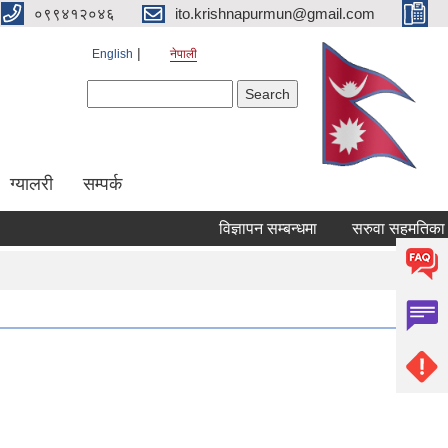
०९९४१२०४६
ito.krishnapurmun@gmail.com
English
नेपाली
Search form
Search
ग्यालरी
सम्पर्क
विज्ञापन सम्बन्धमा
सरुवा सहमतिका लाग