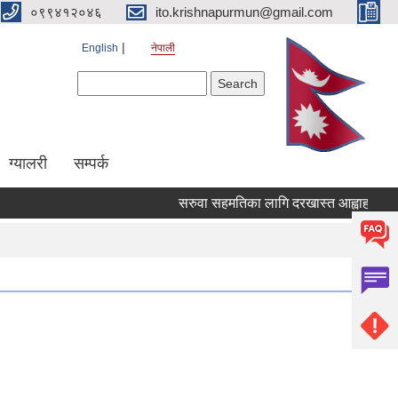
०९९४१२०४६
ito.krishnapurmun@gmail.com
English
नेपाली
Search form
Search
ग्यालरी
सम्पर्क
सरुवा सहमतिका लागि दरखास्त आह्वाहनको स