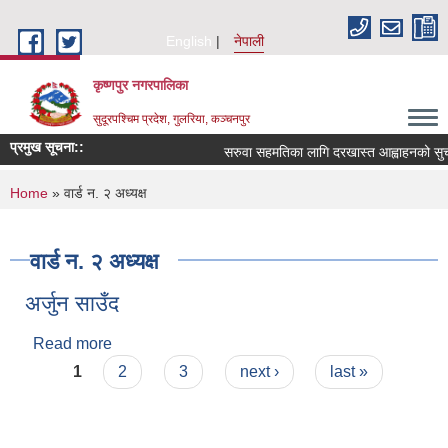
Skip to main content
English
नेपाली
कृष्णपुर नगरपालिका
सुदूरपश्चिम प्रदेश, गुलरिया, कञ्चनपुर
प्रमुख सूचना::
सरुवा सहमतिका लागि दरखास्त आह्वाहनको सुच
You are here
Home
» वार्ड न. २ अध्यक्ष
वार्ड न. २ अध्यक्ष
अर्जुन साउँद
Read more
about अर्जुन साउँद
Pages
1
2
3
next ›
last »