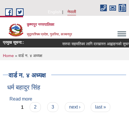
Skip to main content
English
नेपाली
कृष्णपुर नगरपालिका
सुदूरपश्चिम प्रदेश, गुलरिया, कञ्चनपुर
प्रमुख सूचना::
सरुवा सहमतिका लागि दरखास्त आह्वाहनको सुचन
You are here
Home
» वार्ड न. ४ अध्यक्ष
वार्ड न. ४ अध्यक्ष
धर्म बहादुर सिंह
Read more
about धर्म बहादुर सिंह
Pages
1
2
3
next ›
last »