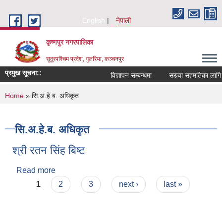
Skip to main content
English
नेपाली
कृष्णपुर नगरपालिका
सुदूरपश्चिम प्रदेश, गुलरिया, कञ्चनपुर
प्रमुख सूचना::
विज्ञापन सम्बन्धमा
सरुवा सहमतिका लागि आ
You are here
Home
» सि.अ.हे.ब. अधिकृत
सि.अ.हे.ब. अधिकृत
श्री रतन सिंह बिष्ट
Read more
about श्री रतन सिंह बिष्ट
Pages
1
2
3
next ›
last »