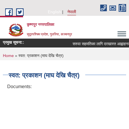
Skip to main content
English
नेपाली
कृष्णपुर नगरपालिका
सुदूरपश्चिम प्रदेश, गुलरिया, कञ्चनपुर
प्रमुख सूचना::
सरुवा सहमतिका लागि दरखास्त आह्वाहनक
You are here
Home
» स्वत: प्रकाशन (माघ देखि चैत्र)
स्वत: प्रकाशन (माघ देखि चैत्र)
Documents: